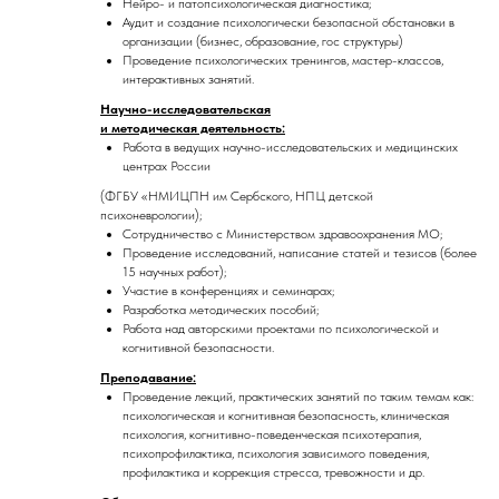
Нейро- и патопсихологическая диагностика;
Аудит и создание психологически безопасной обстановки в
организации (бизнес, образование, гос структуры)
Проведение психологических тренингов, мастер-классов,
интерактивных занятий.
Научно-исследовательская
и методическая деятельность:
Работа в ведущих научно-исследовательских и медицинских
центрах России
(ФГБУ «НМИЦПН им Сербского, НПЦ детской
психоневрологии);
Сотрудничество с Министерством здравоохранения МО;
Проведение исследований, написание статей и тезисов (более
15 научных работ);
Участие в конференциях и семинарах;
Разработка методических пособий;
Работа над авторскими проектами по психологической и
когнитивной безопасности.
Преподавание:
Проведение лекций, практических занятий по таким темам как:
психологическая и когнитивная безопасность, клиническая
психология, когнитивно-поведенческая психотерапия,
психопрофилактика, психология зависимого поведения,
профилактика и коррекция стресса, тревожности и др.