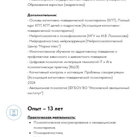
Образование взрослых (андрагогика)
Дополнительное:
• Основы когнитивно-поведенческой психотерапии (КПТ), Полный
курс КПТ, КПТ детей и подростков (Ассоциация когнитивно-
поведенческой психотерапии)
• Нейропсихология и психофизиология (МГУ им М.В. Ломоносова)
• Нейродиагностика, нейрокоррекция (Нейропсихологический
Центр "Норма плюс")
• Многочисленное обучение по аддиктивному поведению и
профилактике зависимого и девиантного поведения
• Цифровая психология: интеграция технологий IT и AI в
психологическую практику (ВШЭ)
• Когнитивный контроль и мотивация. Проблемы саморегуляции.
(Ассоциация когнитивно-поведенческой психотерапии)
2024
• Авиационная психология (ФГБОУ ВО "Московский авиационный
институт")
Опыт – 13 лет
Практическая деятельность:
Психологическое консультирование и немедицинская
психотерапия;
Психодиагностика;