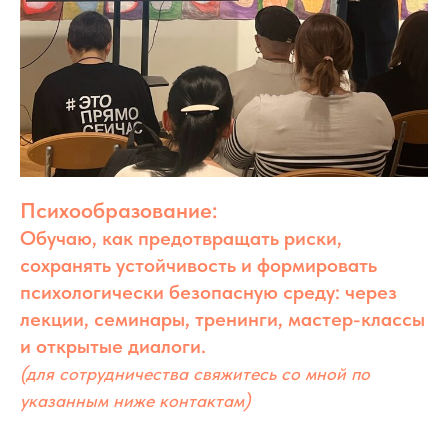
Психообразование:
Обучаю, как предотвращать риски,
сохранять устойчивость и формировать
психологически безопасную среду: через
лекции, семинары, тренинги, мастер-классы
и открытые диалоги.
(для сотрудничества свяжитесь со мной по
указанным ниже контактам)