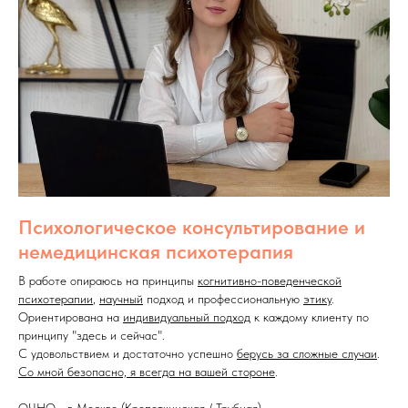
Психологическое консультирование и
немедицинская психотерапия
В работе опираюсь на принципы
когнитивно-поведенческой
психотерапии
,
научный
подход и профессиональную
этику
.
Ориентирована на
индивидуальный подход
к каждому клиенту по
принципу "здесь и сейчас".
С удовольствием и достаточно успешно
берусь за сложные случаи
.
Со мной безопасно, я всегда на вашей стороне
.